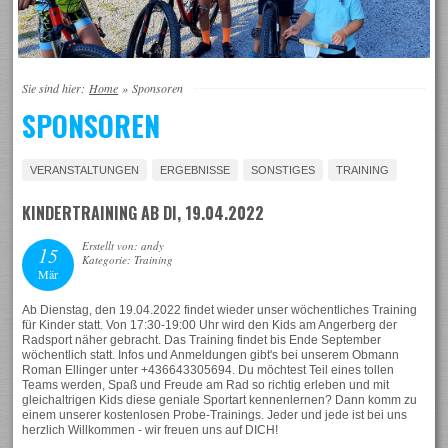
Sie sind hier:
Home
»
Sponsoren
SPONSOREN
VERANSTALTUNGEN
ERGEBNISSE
SONSTIGES
TRAINING
KINDERTRAINING AB DI, 19.04.2022
Erstellt von: andy
15
Kategorie: Training
Mär
Ab Dienstag, den 19.04.2022 findet wieder unser wöchentliches Training
für Kinder statt. Von 17:30-19:00 Uhr wird den Kids am Angerberg der
Radsport näher gebracht. Das Training findet bis Ende September
wöchentlich statt. Infos und Anmeldungen gibt's bei unserem Obmann
Roman Ellinger unter +436643305694. Du möchtest Teil eines tollen
Teams werden, Spaß und Freude am Rad so richtig erleben und mit
gleichaltrigen Kids diese geniale Sportart kennenlernen? Dann komm zu
einem unserer kostenlosen Probe-Trainings. Jeder und jede ist bei uns
herzlich Willkommen - wir freuen uns auf DICH!