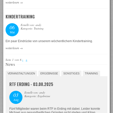
weiterlesen
→
KINDERTRAINING
Erstellt von: andy
06
Kategorie: Training
Mai
Ein paar Eindrücke von unserem wöchentlichem Kindertraining.
weiterlesen
→
Seite 1 von 6
›
»
News
VERANSTALTUNGEN
ERGEBNISSE
SONSTIGES
TRAINING
RTF ERDING - 03.08.2025
Erstellt von: andy
03
Kategorie: Ergebnisse
Aug
Fünf Mitglieder waren beim RTF in Erding mit dabei. Leider konnte
Michael aus gesundheitlichen Gründen nicht starten und Kilian