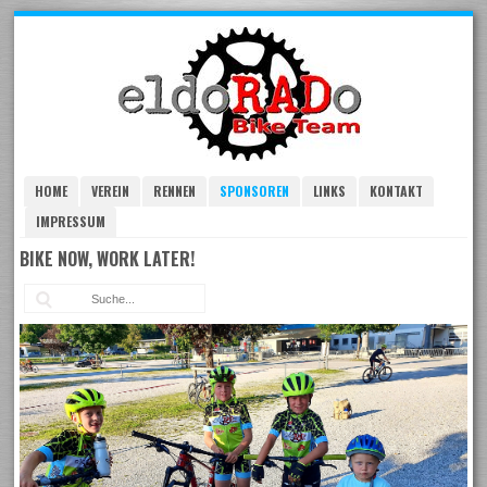
Skip
to
navigation
Skip
to
content
HOME
VEREIN
RENNEN
SPONSOREN
LINKS
KONTAKT
IMPRESSUM
BIKE NOW, WORK LATER!
Suc