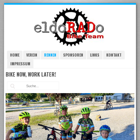
Skip
to
navigation
Skip
to
content
HOME
VEREIN
RENNEN
SPONSOREN
LINKS
KONTAKT
IMPRESSUM
BIKE NOW, WORK LATER!
Suc