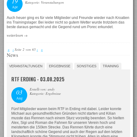
19
Kategorie: Veranstaltungen
Apr
Auch heuer ging es für viele Mitglieder und Freunde wieder nach Kroatien
ins Trainingslager. Bei leider nicht so gutem Wetter wurde trotzdem das
beste daraus gemacht und die Gegend rund um Porec erkundet.
weiterlesen
→
«
‹
Seite 2 von 65
›
»
News
VERANSTALTUNGEN
ERGEBNISSE
SONSTIGES
TRAINING
RTF ERDING - 03.08.2025
Erstellt von: andy
03
Kategorie: Ergebnisse
Aug
Fünf Mitglieder waren beim RTF in Erding mit dabei. Leider konnte
Michael aus gesundheitlichen Gründen nicht starten und Kilian
musste das Rennen nach einem Sturz vorzeitig beenden. So hielten
Alex, Sigi und Roman die Fahnen für unseren Verein hoch und
meisterten die 150km Strecke. Das Rennen führte durch eine
landschaftlich schöne Gegend und auch der Regen auf den letzten
Kilometern konnte die Stimmung nicht trüben. Alles in allem eine