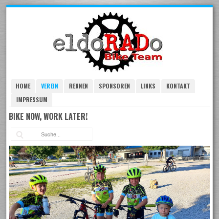
Skip
to
navigation
Skip
to
content
HOME
VEREIN
RENNEN
SPONSOREN
LINKS
KONTAKT
IMPRESSUM
BIKE NOW, WORK LATER!
Suc