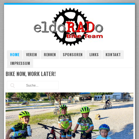
Skip
to
navigation
Skip
to
content
HOME
VEREIN
RENNEN
SPONSOREN
LINKS
KONTAKT
IMPRESSUM
BIKE NOW, WORK LATER!
Suc