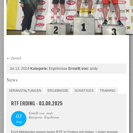
←
Zurück
Jul 13, 2024
Kategorie:
Ergebnisse
Erstellt von:
andy
News
VERANSTALTUNGEN
ERGEBNISSE
SONSTIGES
TRAINING
RTF ERDING - 03.08.2025
Erstellt von: andy
03
Kategorie: Ergebnisse
Aug
Fünf Mitglieder waren beim RTF in Erding mit dabei. Leider konnte