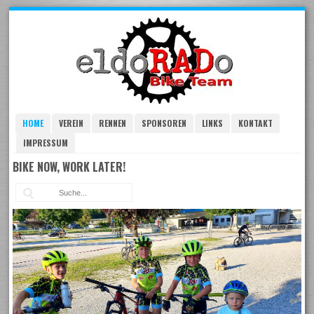
Skip
to
navigation
Skip
to
content
HOME
VEREIN
RENNEN
SPONSOREN
LINKS
KONTAKT
IMPRESSUM
BIKE NOW, WORK LATER!
Suc