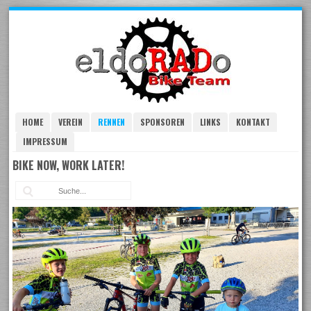
Skip
to
navigation
Skip
to
content
HOME
VEREIN
RENNEN
SPONSOREN
LINKS
KONTAKT
IMPRESSUM
BIKE NOW, WORK LATER!
Suc