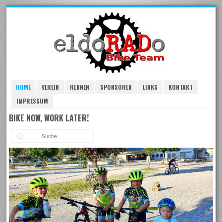
Skip
to
navigation
Skip
to
content
HOME
VEREIN
RENNEN
SPONSOREN
LINKS
KONTAKT
IMPRESSUM
BIKE NOW, WORK LATER!
Suc