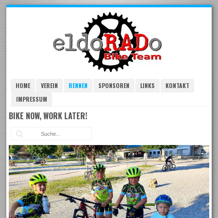
Skip
to
navigation
Skip
to
content
HOME
VEREIN
RENNEN
SPONSOREN
LINKS
KONTAKT
IMPRESSUM
BIKE NOW, WORK LATER!
Suc