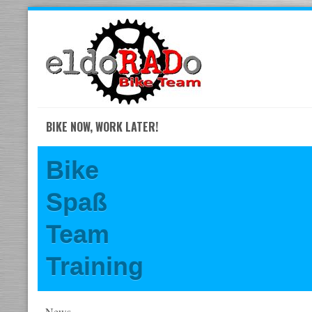
Skip
to
navigation
Skip
to
content
BIKE NOW, WORK LATER!
Bike
Spaß
Team
Training
News