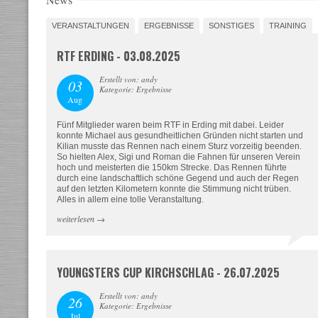
VERANSTALTUNGEN
ERGEBNISSE
SONSTIGES
TRAINING
RTF ERDING - 03.08.2025
Erstellt von: andy
03
Kategorie: Ergebnisse
Aug
Fünf Mitglieder waren beim RTF in Erding mit dabei. Leider
konnte Michael aus gesundheitlichen Gründen nicht starten und
Kilian musste das Rennen nach einem Sturz vorzeitig beenden.
So hielten Alex, Sigi und Roman die Fahnen für unseren Verein
hoch und meisterten die 150km Strecke. Das Rennen führte
durch eine landschaftlich schöne Gegend und auch der Regen
auf den letzten Kilometern konnte die Stimmung nicht trüben.
Alles in allem eine tolle Veranstaltung.
weiterlesen
→
YOUNGSTERS CUP KIRCHSCHLAG - 26.07.2025
Erstellt von: andy
26
Kategorie: Ergebnisse
Jul