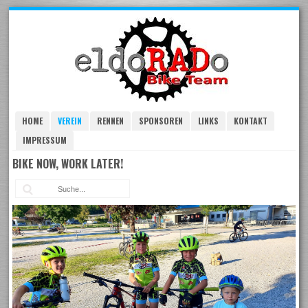
Skip
to
navigation
Skip
to
content
HOME
VEREIN
RENNEN
SPONSOREN
LINKS
KONTAKT
IMPRESSUM
BIKE NOW, WORK LATER!
Suc