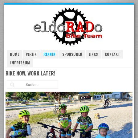
Skip
to
navigation
Skip
to
content
HOME
VEREIN
RENNEN
SPONSOREN
LINKS
KONTAKT
IMPRESSUM
BIKE NOW, WORK LATER!
Suc