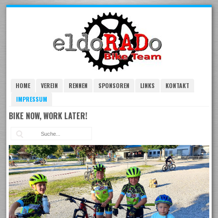
Skip
to
navigation
Skip
to
content
HOME
VEREIN
RENNEN
SPONSOREN
LINKS
KONTAKT
IMPRESSUM
BIKE NOW, WORK LATER!
Suc