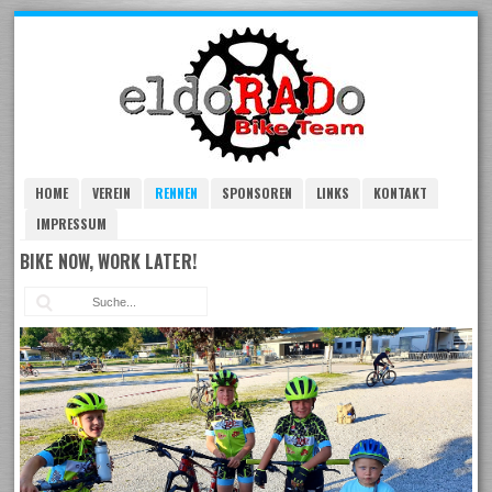
Skip
to
navigation
Skip
to
content
HOME
VEREIN
RENNEN
SPONSOREN
LINKS
KONTAKT
IMPRESSUM
BIKE NOW, WORK LATER!
Suc