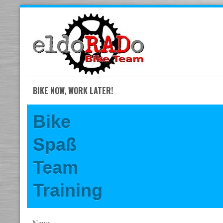
Skip
to
navigation
Skip
to
content
BIKE NOW, WORK LATER!
Bike
Spaß
Team
Training
News