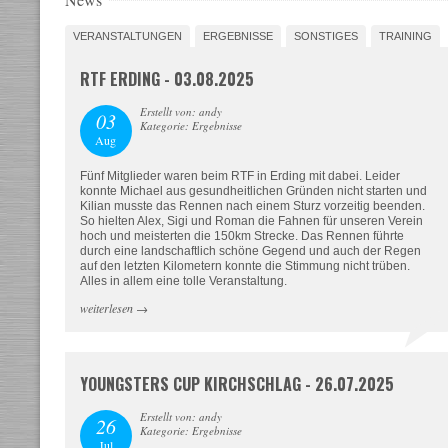
VERANSTALTUNGEN
ERGEBNISSE
SONSTIGES
TRAINING
RTF ERDING - 03.08.2025
Erstellt von: andy
03
Kategorie: Ergebnisse
Aug
Fünf Mitglieder waren beim RTF in Erding mit dabei. Leider
konnte Michael aus gesundheitlichen Gründen nicht starten und
Kilian musste das Rennen nach einem Sturz vorzeitig beenden.
So hielten Alex, Sigi und Roman die Fahnen für unseren Verein
hoch und meisterten die 150km Strecke. Das Rennen führte
durch eine landschaftlich schöne Gegend und auch der Regen
auf den letzten Kilometern konnte die Stimmung nicht trüben.
Alles in allem eine tolle Veranstaltung.
weiterlesen
→
YOUNGSTERS CUP KIRCHSCHLAG - 26.07.2025
Erstellt von: andy
26
Kategorie: Ergebnisse
Jul