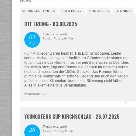
VERANSTALTUNGEN
ERGEBNISSE
SONSTIGES
TRAINING
RTF ERDING - 03.08.2025
Erstellt von: andy
03
Kategorie: Ergebnisse
Aug
Fünf Mitglieder waren beim RTF in Erding mit dabei. Leider
konnte Michael aus gesundheitlichen Gründen nicht starten und
Kilian musste das Rennen nach einem Sturz vorzeitig beenden.
So hielten Alex, Sigi und Roman die Fahnen für unseren Verein
hoch und meisterten die 150km Strecke. Das Rennen führte
durch eine landschaftlich schöne Gegend und auch der Regen
auf den letzten Kilometern konnte die Stimmung nicht trüben.
Alles in allem eine tolle Veranstaltung.
weiterlesen
→
YOUNGSTERS CUP KIRCHSCHLAG - 26.07.2025
Erstellt von: andy
26
Kategorie: Ergebnisse
Jul