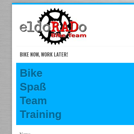
Skip
to
navigation
Skip
to
content
BIKE NOW, WORK LATER!
Bike
Spaß
Team
Training
News