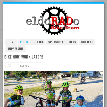
Skip
to
navigation
Skip
to
content
HOME
VEREIN
RENNEN
SPONSOREN
LINKS
KONTAKT
IMPRESSUM
BIKE NOW, WORK LATER!
Suc