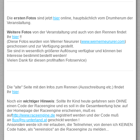
Die
ersten Fotos
sind jetzt
hier
online, hauptsächlich vom Drumherum der
Veranstaltung.
Weitere Fotos
von der Veranstaltung und auch von den Rennen findet
Ihr
hier
!!
(Diese Fotos wurden von Werner Neururer (
www.wernerneururer.com
)
geschossen und zur Verfügung gestellt.
Sie sind in wesentlich größerer Auflösung verfügbar und können bei
Interesse bestimmt bestellt werden!
Vielen Dank für diesen profihaften Fotoservice)
Die "alte" Seite mit den Infos zum Rennen (Ausschreibung etc.) findet
Ihr
hier
.
Noch ein
wichtiger
Hinweis
: Sollte Ihr Kind heute gefahren sein OHNE
einen Code der Raceengine und es soll in die Gesamtwertung bzw. auf
der Homepage der Raceengine erscheinen, muß es
auf
http://www.raceengine.de
registriert werden und der Code muß
an
flux@ru-unterland.at
geschickt werden !
Ansonsten werde ich mir erlauben, die Teilnehmer, von denen ich KEINEN
Code habe, als "vereinslos" an die Raceengine zu melden...