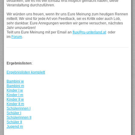
bedanken, die es mit viel Einsatz erst möglich gemacht haben, diese
Veranstaltung durchzuführen.
Wir würden uns freuen, wenn Ihr uns Eure Meinung zum heutigen Rennen
mitteilt. Wir sind für jede Art von Feedback, sei es Kritik oder auch Lob,
sehr dankbar. Eure Anregungen werden wir gerne versuchen, nächstes
Jahr umzusetzen!
Teilt uns Eure Meinung mit per Email an
flux@ru-unterland.at
oder
im
Forum
.
Ergebnislisten
:
Ergebnislisten komplett
Bambini w
Bambini m
Kinder I w
Kinder I m
Kinder II w
Kinder II m
Schülerinnen I
Schüler I
Schülerinnen II
Schüler II
Jugend m