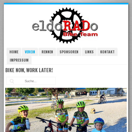
Skip
to
navigation
Skip
to
content
HOME
VEREIN
RENNEN
SPONSOREN
LINKS
KONTAKT
IMPRESSUM
BIKE NOW, WORK LATER!
Suc