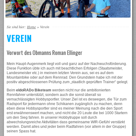
Sie sind hier:
Home
»
Verein
VEREIN
Vorwort des Obmanns Roman Ellinger
Mein Haupt-Augenmerk liegt voll und ganz auf der Nachwuchsförderung.
Diese Funktion übte ich auch mit beachtlichen Erfolgen (Staatsmeister,
Landesmeister etc.) in meinem letzten Verein aus, sei es auf dem
Mountainbike oder auf dem Rennrad. Den Grundstein habe ich mit der
positiv abgeschlossenen Prüfung zum „staatlich geprüften Trainer“ gelegt.
Beim
eldoRADo Biketeam
werden nicht nur die ambitionierten
Rennfahrer unterstützt, sondern auch die sonst überall so
vernachlässigten Hobbysportler. Unser Ziel ist es deswegen, die Tür zum
Radsport für jedermann ohne Schikanen zugänglich zu machen, denn
eben diese Hobbysportler sind es meiner Meinung nach die den Sport
erst erwähnenswert machen, und nicht die 20 Leute die bei 1000 Startern
um den Sieg fahren. In unserer Hobbytruppe soll durch
abwechslungsreiche Aktivitäten dass gemeinsame WIR-Gefühl verstärkt
werden. Damit alles und jeder beim Radfahren (vor allem in der Gruppe)
seinen Spass hat.