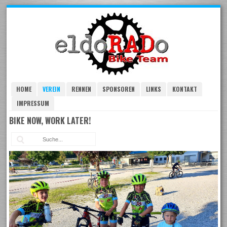
Skip
to
navigation
Skip
to
content
HOME
VEREIN
RENNEN
SPONSOREN
LINKS
KONTAKT
IMPRESSUM
BIKE NOW, WORK LATER!
Suc