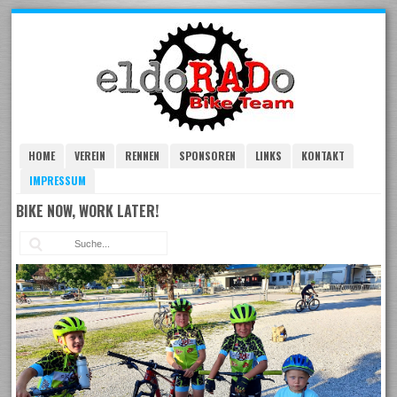
Skip
to
navigation
Skip
to
content
HOME
VEREIN
RENNEN
SPONSOREN
LINKS
KONTAKT
IMPRESSUM
BIKE NOW, WORK LATER!
Suc