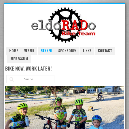
Skip
to
navigation
Skip
to
content
HOME
VEREIN
RENNEN
SPONSOREN
LINKS
KONTAKT
IMPRESSUM
BIKE NOW, WORK LATER!
Suc