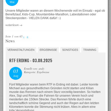
Mai
Unsere Mitglieder waren an diesem Wochenende voll im Einsatz - egal ob
Benefizlauf, Kids-Cup, Mountainbike-Marathon, Labestationen oder
Streckenposten - VIELEN DANK dafür! :-)
weiterlesen
→
Seite 1 von 65
›
»
News
VERANSTALTUNGEN
ERGEBNISSE
SONSTIGES
TRAINING
RTF ERDING - 03.08.2025
Erstellt von: andy
03
Kategorie: Ergebnisse
Aug
Fünf Mitglieder waren beim RTF in Erding mit dabei. Leider konnte
Michael aus gesundheitlichen Gründen nicht starten und Kilian
musste das Rennen nach einem Sturz vorzeitig beenden. So hielten
Alex, Sigi und Roman die Fahnen für unseren Verein hoch und
meisterten die 150km Strecke. Das Rennen führte durch eine
landschaftlich schöne Gegend und auch der Regen auf den letzten
Kilometern konnte die Stimmung nicht trüben. Alles in allem eine
tolle Veranstaltung.