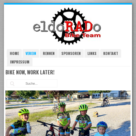
Skip
to
navigation
Skip
to
content
HOME
VEREIN
RENNEN
SPONSOREN
LINKS
KONTAKT
IMPRESSUM
BIKE NOW, WORK LATER!
Suc