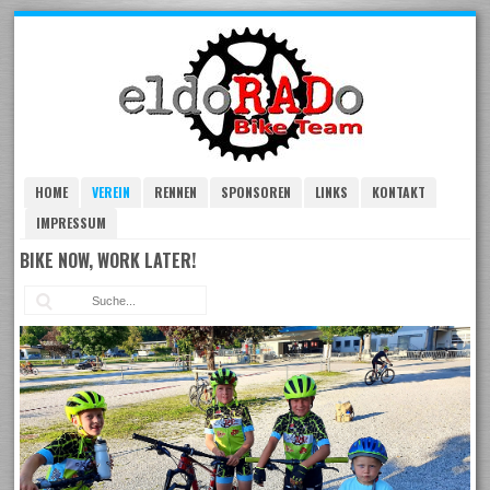
Skip
to
navigation
Skip
to
content
HOME
VEREIN
RENNEN
SPONSOREN
LINKS
KONTAKT
IMPRESSUM
BIKE NOW, WORK LATER!
Suc