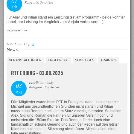
01
Kategorie: Sonstiges
Feb
Für Amy und Kilian stand ein Leistungstest am Programm - beide konnten
dabei ihre Leistung im Vergleich zum Vorjahr verbessern! :-)
weiterlesen
→
Seite 1 von 12
›
»
News
VERANSTALTUNGEN
ERGEBNISSE
SONSTIGES
TRAINING
RTF ERDING - 03.08.2025
Erstellt von: andy
03
Kategorie: Ergebnisse
Aug
Fünf Mitglieder waren beim RTF in Erding mit dabei. Leider konnte
Michael aus gesundheitlichen Gründen nicht starten und Kilian
musste das Rennen nach einem Sturz vorzeitig beenden. So hielten
Alex, Sigi und Roman die Fahnen für unseren Verein hoch und
meisterten die 150km Strecke. Das Rennen führte durch eine
landschaftlich schöne Gegend und auch der Regen auf den letzten
Kilometern konnte die Stimmung nicht trüben. Alles in allem eine
tolle Veranstaltung.