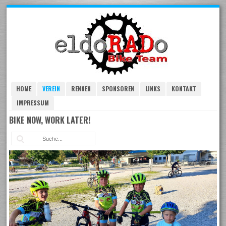
Skip
to
navigation
Skip
to
content
HOME
VEREIN
RENNEN
SPONSOREN
LINKS
KONTAKT
IMPRESSUM
BIKE NOW, WORK LATER!
Suc