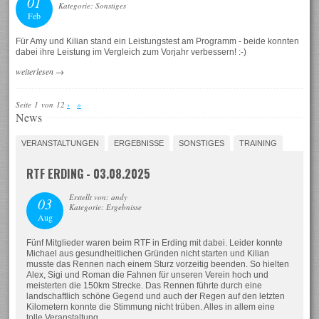
01
Kategorie: Sonstiges
Feb
Für Amy und Kilian stand ein Leistungstest am Programm - beide konnten
dabei ihre Leistung im Vergleich zum Vorjahr verbessern! :-)
weiterlesen
→
Seite 1 von 12
›
»
News
VERANSTALTUNGEN
ERGEBNISSE
SONSTIGES
TRAINING
RTF ERDING - 03.08.2025
Erstellt von: andy
03
Kategorie: Ergebnisse
Aug
Fünf Mitglieder waren beim RTF in Erding mit dabei. Leider konnte
Michael aus gesundheitlichen Gründen nicht starten und Kilian
musste das Rennen nach einem Sturz vorzeitig beenden. So hielten
Alex, Sigi und Roman die Fahnen für unseren Verein hoch und
meisterten die 150km Strecke. Das Rennen führte durch eine
landschaftlich schöne Gegend und auch der Regen auf den letzten
Kilometern konnte die Stimmung nicht trüben. Alles in allem eine
tolle Veranstaltung.