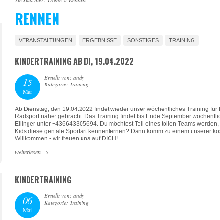
Sie sind hier:
Home
»
Rennen
RENNEN
VERANSTALTUNGEN
ERGEBNISSE
SONSTIGES
TRAINING
KINDERTRAINING AB DI, 19.04.2022
Erstellt von: andy
15
Kategorie: Training
Mär
Ab Dienstag, den 19.04.2022 findet wieder unser wöchentliches Training für 
Radsport näher gebracht. Das Training findet bis Ende September wöchentl
Ellinger unter +436643305694. Du möchtest Teil eines tollen Teams werden, 
Kids diese geniale Sportart kennenlernen? Dann komm zu einem unserer kost
Willkommen - wir freuen uns auf DICH!
weiterlesen
→
KINDERTRAINING
Erstellt von: andy
06
Kategorie: Training
Mai