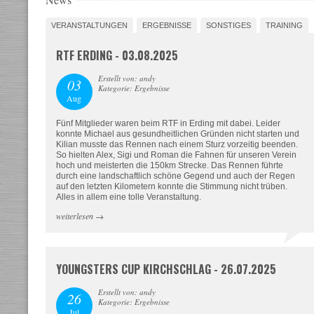
VERANSTALTUNGEN
ERGEBNISSE
SONSTIGES
TRAINING
RTF ERDING - 03.08.2025
Erstellt von: andy
03
Kategorie: Ergebnisse
Aug
Fünf Mitglieder waren beim RTF in Erding mit dabei. Leider
konnte Michael aus gesundheitlichen Gründen nicht starten und
Kilian musste das Rennen nach einem Sturz vorzeitig beenden.
So hielten Alex, Sigi und Roman die Fahnen für unseren Verein
hoch und meisterten die 150km Strecke. Das Rennen führte
durch eine landschaftlich schöne Gegend und auch der Regen
auf den letzten Kilometern konnte die Stimmung nicht trüben.
Alles in allem eine tolle Veranstaltung.
weiterlesen
→
YOUNGSTERS CUP KIRCHSCHLAG - 26.07.2025
Erstellt von: andy
26
Kategorie: Ergebnisse
Jul