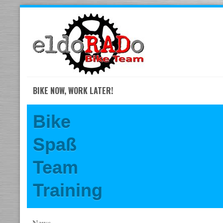
Skip
to
navigation
Skip
to
content
BIKE NOW, WORK LATER!
Bike
Spaß
Team
Training
News