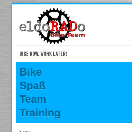
Skip
to
navigation
Skip
to
content
BIKE NOW, WORK LATER!
Bike
Spaß
Team
Training
News