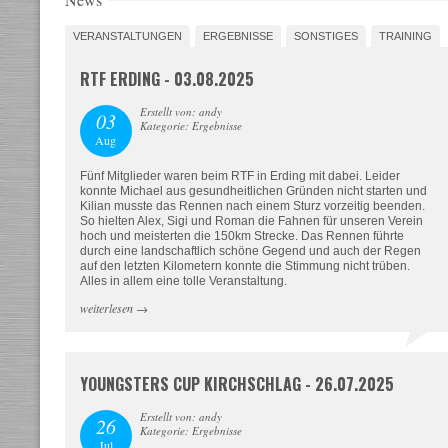
VERANSTALTUNGEN
ERGEBNISSE
SONSTIGES
TRAINING
RTF ERDING - 03.08.2025
Erstellt von: andy
03
Kategorie: Ergebnisse
Aug
Fünf Mitglieder waren beim RTF in Erding mit dabei. Leider
konnte Michael aus gesundheitlichen Gründen nicht starten und
Kilian musste das Rennen nach einem Sturz vorzeitig beenden.
So hielten Alex, Sigi und Roman die Fahnen für unseren Verein
hoch und meisterten die 150km Strecke. Das Rennen führte
durch eine landschaftlich schöne Gegend und auch der Regen
auf den letzten Kilometern konnte die Stimmung nicht trüben.
Alles in allem eine tolle Veranstaltung.
weiterlesen
→
YOUNGSTERS CUP KIRCHSCHLAG - 26.07.2025
Erstellt von: andy
26
Kategorie: Ergebnisse
Jul