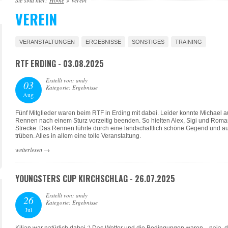
Sie sind hier:
Home
»
Verein
VEREIN
VERANSTALTUNGEN
ERGEBNISSE
SONSTIGES
TRAINING
RTF ERDING - 03.08.2025
Erstellt von: andy
03
Kategorie: Ergebnisse
Aug
Fünf Mitglieder waren beim RTF in Erding mit dabei. Leider konnte Michael a
Rennen nach einem Sturz vorzeitig beenden. So hielten Alex, Sigi und Roma
Strecke. Das Rennen führte durch eine landschaftlich schöne Gegend und au
trüben. Alles in allem eine tolle Veranstaltung.
weiterlesen
→
YOUNGSTERS CUP KIRCHSCHLAG - 26.07.2025
Erstellt von: andy
26
Kategorie: Ergebnisse
Jul