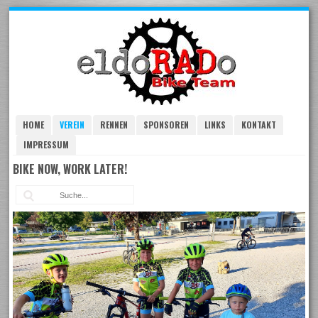
Skip
to
navigation
Skip
to
content
HOME
VEREIN
RENNEN
SPONSOREN
LINKS
KONTAKT
IMPRESSUM
BIKE NOW, WORK LATER!
Suc