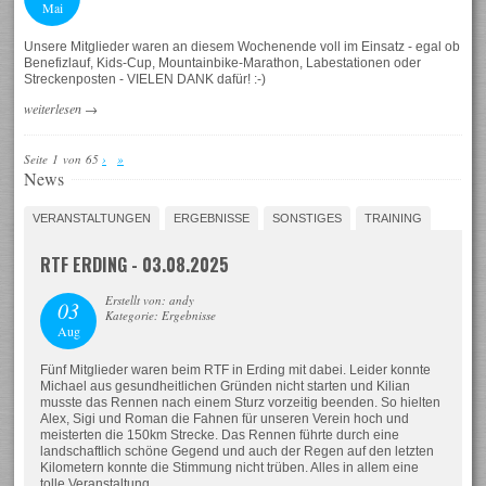
Mai
Unsere Mitglieder waren an diesem Wochenende voll im Einsatz - egal ob
Benefizlauf, Kids-Cup, Mountainbike-Marathon, Labestationen oder
Streckenposten - VIELEN DANK dafür! :-)
weiterlesen
→
Seite 1 von 65
›
»
News
VERANSTALTUNGEN
ERGEBNISSE
SONSTIGES
TRAINING
RTF ERDING - 03.08.2025
Erstellt von: andy
03
Kategorie: Ergebnisse
Aug
Fünf Mitglieder waren beim RTF in Erding mit dabei. Leider konnte
Michael aus gesundheitlichen Gründen nicht starten und Kilian
musste das Rennen nach einem Sturz vorzeitig beenden. So hielten
Alex, Sigi und Roman die Fahnen für unseren Verein hoch und
meisterten die 150km Strecke. Das Rennen führte durch eine
landschaftlich schöne Gegend und auch der Regen auf den letzten
Kilometern konnte die Stimmung nicht trüben. Alles in allem eine
tolle Veranstaltung.