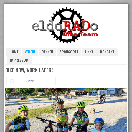
Skip
to
navigation
Skip
to
content
HOME
VEREIN
RENNEN
SPONSOREN
LINKS
KONTAKT
IMPRESSUM
BIKE NOW, WORK LATER!
Suc