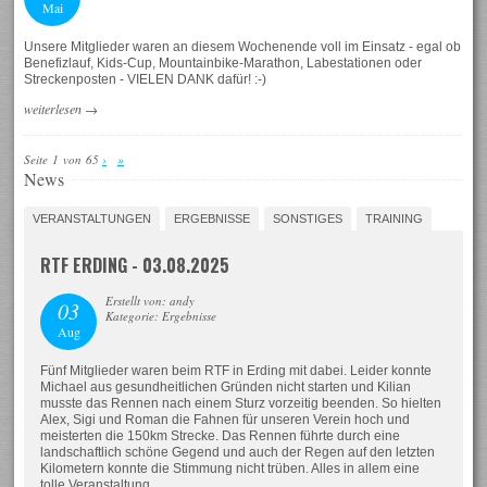
Mai
Unsere Mitglieder waren an diesem Wochenende voll im Einsatz - egal ob
Benefizlauf, Kids-Cup, Mountainbike-Marathon, Labestationen oder
Streckenposten - VIELEN DANK dafür! :-)
weiterlesen
→
Seite 1 von 65
›
»
News
VERANSTALTUNGEN
ERGEBNISSE
SONSTIGES
TRAINING
RTF ERDING - 03.08.2025
Erstellt von: andy
03
Kategorie: Ergebnisse
Aug
Fünf Mitglieder waren beim RTF in Erding mit dabei. Leider konnte
Michael aus gesundheitlichen Gründen nicht starten und Kilian
musste das Rennen nach einem Sturz vorzeitig beenden. So hielten
Alex, Sigi und Roman die Fahnen für unseren Verein hoch und
meisterten die 150km Strecke. Das Rennen führte durch eine
landschaftlich schöne Gegend und auch der Regen auf den letzten
Kilometern konnte die Stimmung nicht trüben. Alles in allem eine
tolle Veranstaltung.