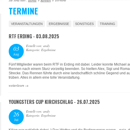
Sie sind hier:
Home
»
Rennen
»
Termine
TERMINE
VERANSTALTUNGEN
ERGEBNISSE
SONSTIGES
TRAINING
RTF ERDING - 03.08.2025
Erstellt von: andy
03
Kategorie: Ergebnisse
Aug
Fünf Mitglieder waren beim RTF in Erding mit dabei. Leider konnte Michael a
Rennen nach einem Sturz vorzeitig beenden. So hielten Alex, Sigi und Roma
Strecke. Das Rennen führte durch eine landschaftlich schöne Gegend und au
trüben. Alles in allem eine tolle Veranstaltung.
weiterlesen
→
YOUNGSTERS CUP KIRCHSCHLAG - 26.07.2025
Erstellt von: andy
26
Kategorie: Ergebnisse
Jul