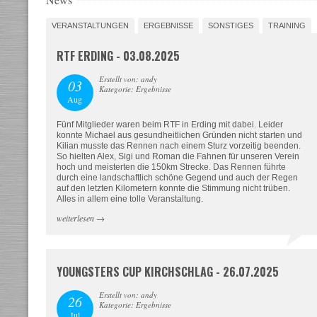
VERANSTALTUNGEN
ERGEBNISSE
SONSTIGES
TRAINING
RTF ERDING - 03.08.2025
Erstellt von: andy
03
Kategorie: Ergebnisse
Aug
Fünf Mitglieder waren beim RTF in Erding mit dabei. Leider
konnte Michael aus gesundheitlichen Gründen nicht starten und
Kilian musste das Rennen nach einem Sturz vorzeitig beenden.
So hielten Alex, Sigi und Roman die Fahnen für unseren Verein
hoch und meisterten die 150km Strecke. Das Rennen führte
durch eine landschaftlich schöne Gegend und auch der Regen
auf den letzten Kilometern konnte die Stimmung nicht trüben.
Alles in allem eine tolle Veranstaltung.
weiterlesen
→
YOUNGSTERS CUP KIRCHSCHLAG - 26.07.2025
Erstellt von: andy
26
Kategorie: Ergebnisse
Jul