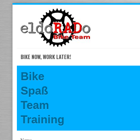
Skip
to
navigation
Skip
to
content
BIKE NOW, WORK LATER!
Bike
Spaß
Team
Training
News