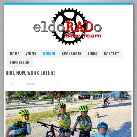
Skip
to
navigation
Skip
to
content
HOME
VEREIN
RENNEN
SPONSOREN
LINKS
KONTAKT
IMPRESSUM
BIKE NOW, WORK LATER!
Suc