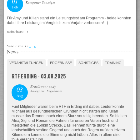
01
Kategorie: Sonstiges
Feb
Für Amy und Kilian stand ein Leistungstest am Programm - beide konnten
dabei ihre Leistung im Vergleich zum Vorjahr verbessern! :-)
weiterlesen
→
Seite 1 von 12
›
»
News
VERANSTALTUNGEN
ERGEBNISSE
SONSTIGES
TRAINING
RTF ERDING - 03.08.2025
Erstellt von: andy
03
Kategorie: Ergebnisse
Aug
Fünf Mitglieder waren beim RTF in Erding mit dabei. Leider konnte
Michael aus gesundheitlichen Gründen nicht starten und Kilian
musste das Rennen nach einem Sturz vorzeitig beenden. So hielten
Alex, Sigi und Roman die Fahnen für unseren Verein hoch und
meisterten die 150km Strecke. Das Rennen führte durch eine
landschaftlich schöne Gegend und auch der Regen auf den letzten
Kilometern konnte die Stimmung nicht trüben. Alles in allem eine
tolle Veranstaltung.