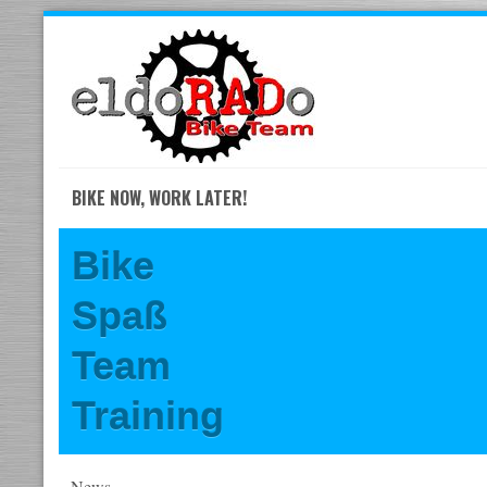
Skip
to
navigation
Skip
to
content
BIKE NOW, WORK LATER!
Bike
Spaß
Team
Training
News