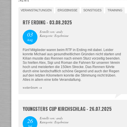
VERANSTALTUNGEN
ERGEBNISSE
SONSTIGES
TRAINING
RTF ERDING - 03.08.2025
Erstellt von: andy
03
Kategorie: Ergebnisse
Aug
Fünf Mitglieder waren beim RTF in Erding mit dabei. Leider
konnte Michael aus gesundheitlichen Gründen nicht starten und
Kilian musste das Rennen nach einem Sturz vorzeitig beenden.
So hielten Alex, Sigi und Roman die Fahnen für unseren Verein
hoch und meisterten die 150km Strecke. Das Rennen führte
durch eine landschaftlich schöne Gegend und auch der Regen
auf den letzten Kilometern konnte die Stimmung nicht trüben.
Alles in allem eine tolle Veranstaltung.
weiterlesen
→
YOUNGSTERS CUP KIRCHSCHLAG - 26.07.2025
Erstellt von: andy
26
Kategorie: Ergebnisse
Jul