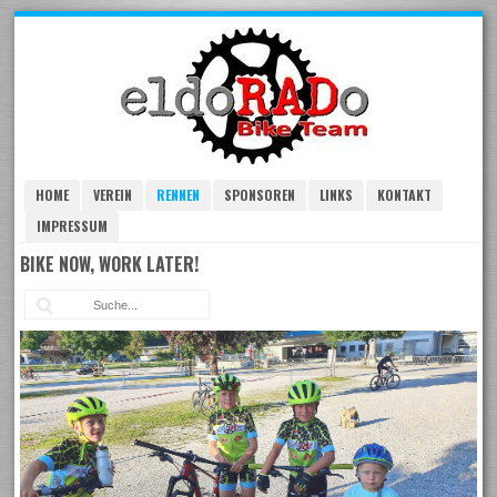
Skip
to
navigation
Skip
to
content
HOME
VEREIN
RENNEN
SPONSOREN
LINKS
KONTAKT
IMPRESSUM
BIKE NOW, WORK LATER!
Suc