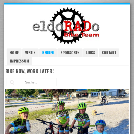
Skip
to
navigation
Skip
to
content
HOME
VEREIN
RENNEN
SPONSOREN
LINKS
KONTAKT
IMPRESSUM
BIKE NOW, WORK LATER!
Suc