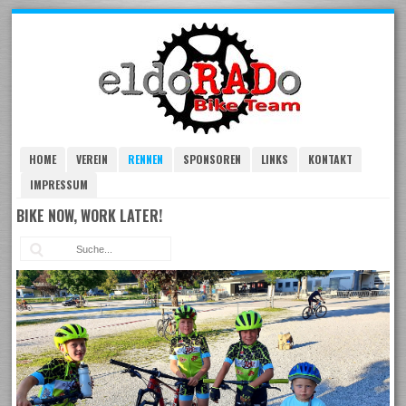
Skip
to
navigation
Skip
to
content
HOME
VEREIN
RENNEN
SPONSOREN
LINKS
KONTAKT
IMPRESSUM
BIKE NOW, WORK LATER!
Suc