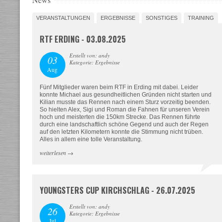
VERANSTALTUNGEN
ERGEBNISSE
SONSTIGES
TRAINING
RTF ERDING - 03.08.2025
Erstellt von: andy
03
Kategorie: Ergebnisse
Aug
Fünf Mitglieder waren beim RTF in Erding mit dabei. Leider
konnte Michael aus gesundheitlichen Gründen nicht starten und
Kilian musste das Rennen nach einem Sturz vorzeitig beenden.
So hielten Alex, Sigi und Roman die Fahnen für unseren Verein
hoch und meisterten die 150km Strecke. Das Rennen führte
durch eine landschaftlich schöne Gegend und auch der Regen
auf den letzten Kilometern konnte die Stimmung nicht trüben.
Alles in allem eine tolle Veranstaltung.
weiterlesen
→
YOUNGSTERS CUP KIRCHSCHLAG - 26.07.2025
Erstellt von: andy
26
Kategorie: Ergebnisse
Jul