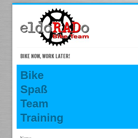
Skip
to
navigation
Skip
to
content
BIKE NOW, WORK LATER!
Bike
Spaß
Team
Training
News