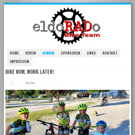
Skip
to
navigation
Skip
to
content
HOME
VEREIN
RENNEN
SPONSOREN
LINKS
KONTAKT
IMPRESSUM
BIKE NOW, WORK LATER!
Suc