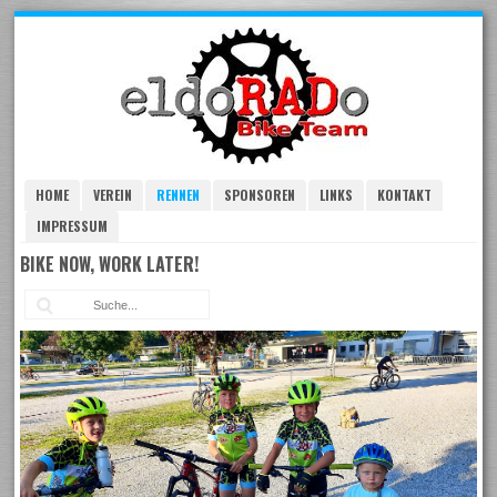
Skip
to
navigation
Skip
to
content
HOME
VEREIN
RENNEN
SPONSOREN
LINKS
KONTAKT
IMPRESSUM
BIKE NOW, WORK LATER!
Suc