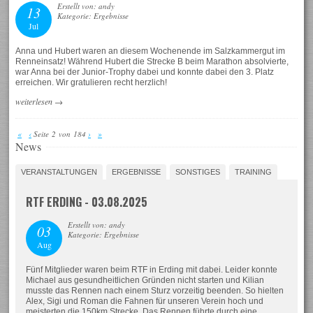
Erstellt von: andy
13
Kategorie: Ergebnisse
Jul
Anna und Hubert waren an diesem Wochenende im Salzkammergut im
Renneinsatz! Während Hubert die Strecke B beim Marathon absolvierte,
war Anna bei der Junior-Trophy dabei und konnte dabei den 3. Platz
erreichen. Wir gratulieren recht herzlich!
weiterlesen
→
«
‹
Seite 2 von 184
›
»
News
VERANSTALTUNGEN
ERGEBNISSE
SONSTIGES
TRAINING
RTF ERDING - 03.08.2025
Erstellt von: andy
03
Kategorie: Ergebnisse
Aug
Fünf Mitglieder waren beim RTF in Erding mit dabei. Leider konnte
Michael aus gesundheitlichen Gründen nicht starten und Kilian
musste das Rennen nach einem Sturz vorzeitig beenden. So hielten
Alex, Sigi und Roman die Fahnen für unseren Verein hoch und
meisterten die 150km Strecke. Das Rennen führte durch eine