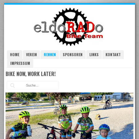
Skip
to
navigation
Skip
to
content
HOME
VEREIN
RENNEN
SPONSOREN
LINKS
KONTAKT
IMPRESSUM
BIKE NOW, WORK LATER!
Suc