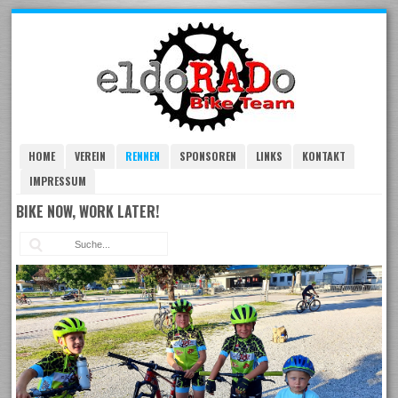
Skip
to
navigation
Skip
to
content
HOME
VEREIN
RENNEN
SPONSOREN
LINKS
KONTAKT
IMPRESSUM
BIKE NOW, WORK LATER!
Suc