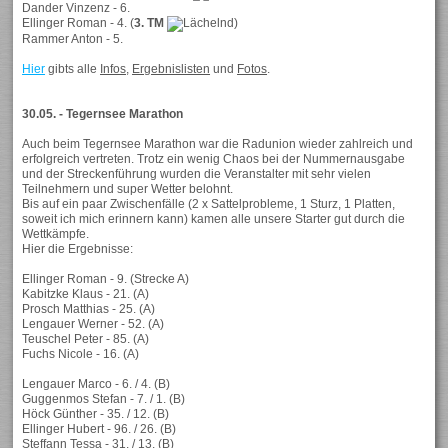
Dander Vinzenz - 6.
Ellinger Roman - 4. (
3. TM
)
Rammer Anton - 5.
Hier
gibts alle
Infos
,
Ergebnislisten
und
Fotos
.
30.05. - Tegernsee Marathon
Auch beim Tegernsee Marathon war die Radunion wieder zahlreich und
erfolgreich vertreten. Trotz ein wenig Chaos bei der Nummernausgabe
und der Streckenführung wurden die Veranstalter mit sehr vielen
Teilnehmern und super Wetter belohnt.
Bis auf ein paar Zwischenfälle (2 x Sattelprobleme, 1 Sturz, 1 Platten,
soweit ich mich erinnern kann) kamen alle unsere Starter gut durch die
Wettkämpfe.
Hier die Ergebnisse:
Ellinger Roman - 9. (Strecke A)
Kabitzke Klaus - 21. (A)
Prosch Matthias - 25. (A)
Lengauer Werner - 52. (A)
Teuschel Peter - 85. (A)
Fuchs Nicole - 16. (A)
Lengauer Marco - 6. / 4. (B)
Guggenmos Stefan - 7. / 1. (B)
Höck Günther - 35. / 12. (B)
Ellinger Hubert - 96. / 26. (B)
Steffann Tessa - 31. / 13. (B)