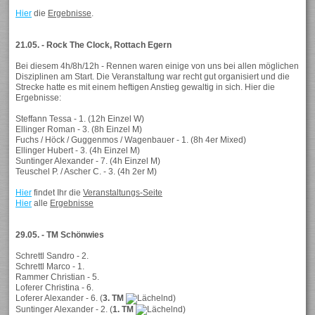
Hier
die
Ergebnisse
.
21.05. - Rock The Clock, Rottach Egern
Bei diesem 4h/8h/12h - Rennen waren einige von uns bei allen möglichen
Disziplinen am Start. Die Veranstaltung war recht gut organisiert und die
Strecke hatte es mit einem heftigen Anstieg gewaltig in sich. Hier die
Ergebnisse:
Steffann Tessa - 1. (12h Einzel W)
Ellinger Roman - 3. (8h Einzel M)
Fuchs / Höck / Guggenmos / Wagenbauer - 1. (8h 4er Mixed)
Ellinger Hubert - 3. (4h Einzel M)
Suntinger Alexander - 7. (4h Einzel M)
Teuschel P. / Ascher C. - 3. (4h 2er M)
Hier
findet Ihr die
Veranstaltungs-Seite
Hier
alle
Ergebnisse
29.05. - TM Schönwies
Schrettl Sandro - 2.
Schrettl Marco - 1.
Rammer Christian - 5.
Loferer Christina - 6.
Loferer Alexander - 6. (
3. TM
)
Suntinger Alexander - 2. (
1. TM
)