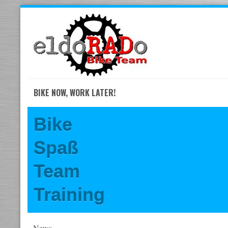
Skip
to
navigation
Skip
to
content
BIKE NOW, WORK LATER!
Bike
Spaß
Team
Training
News