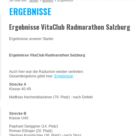
Sie sind hier:
Home
»
Rennen
»
Ergebnisse
ERGEBNISSE
Ergebnisse VitaClub Radmarathon Salzburg
Ergebnisse unserer Starter
Ergebnisse VitaClub Radmarathon Salzburg
Auch hier war die Radunion wieder vertreten:
Gesamtergebnis gibts hier:
Ergebnisse
Strecke A
Klasse 40-49
Matthias Hechenblaickner (79. Platz) - nach Defekt
Strecke B
Klasse U40:
Raphael Gwiggner (14. Platz)
Roman Ellinger (20. Platz)
Stephan Kronbichler (36. Platz) - nach Sturz