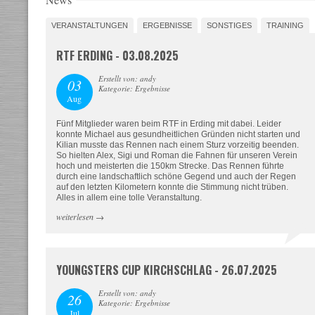
VERANSTALTUNGEN
ERGEBNISSE
SONSTIGES
TRAINING
RTF ERDING - 03.08.2025
Erstellt von: andy
03
Kategorie: Ergebnisse
Aug
Fünf Mitglieder waren beim RTF in Erding mit dabei. Leider
konnte Michael aus gesundheitlichen Gründen nicht starten und
Kilian musste das Rennen nach einem Sturz vorzeitig beenden.
So hielten Alex, Sigi und Roman die Fahnen für unseren Verein
hoch und meisterten die 150km Strecke. Das Rennen führte
durch eine landschaftlich schöne Gegend und auch der Regen
auf den letzten Kilometern konnte die Stimmung nicht trüben.
Alles in allem eine tolle Veranstaltung.
weiterlesen
→
YOUNGSTERS CUP KIRCHSCHLAG - 26.07.2025
Erstellt von: andy
26
Kategorie: Ergebnisse
Jul