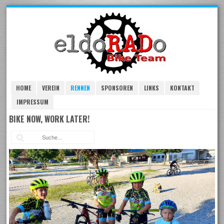
Skip
to
navigation
Skip
to
content
HOME
VEREIN
RENNEN
SPONSOREN
LINKS
KONTAKT
IMPRESSUM
BIKE NOW, WORK LATER!
Suc