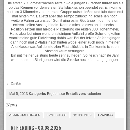
Die ersten 7 Kilometer flaches Terrain - die jungen Burschen fuhren los als
ob das Rennen vor dem ersten Steilstück schon beendet sei, ich konnte
nach ca 3 Kilometer zu der ersten Gruppe aufschließen und fuhr dann erst
mal hinten mit. Da jetzt aber das Tempo zurückging schließen noch
weitere Fahrer zu uns auf. Somit ging es im Getränge in denn ersten
extrem steilen Anstieg hinein. Konnte mich so etwa an die sechste
Position setzen und hielt die Platzierung die ersten 300 Höhenmeter.
Hatte aber bei einer weiteren steinigen Auffahrt große Schwierigkeiten
womit meine gute Platzierung dahin war. Bei der letzten Abfahrt gingen
dann noch mal 2 Plätze nach hinten wobei einer auch noch in meiner
Alterklasse war. Auf dem letzten Flachstück bis in Ziel konnte ich den
Abstand kaum verringern.
Bin mit meiner Leistung heute sehr zufrieden. Sollte ich nächste Jahr
wieder an den Start gehen wird die Strecke noch oben angegangen.
←
Zurück
Mai 5, 2013
Kategorie:
Ergebnisse
Erstellt von:
radunion
News
VERANSTALTUNGEN
ERGEBNISSE
SONSTIGES
TRAINING
RTF ERDING - 03.08.2025