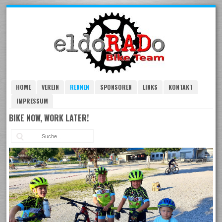
Skip
to
navigation
Skip
to
content
HOME
VEREIN
RENNEN
SPONSOREN
LINKS
KONTAKT
IMPRESSUM
BIKE NOW, WORK LATER!
Suc