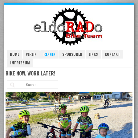
Skip
to
navigation
Skip
to
content
HOME
VEREIN
RENNEN
SPONSOREN
LINKS
KONTAKT
IMPRESSUM
BIKE NOW, WORK LATER!
Suc