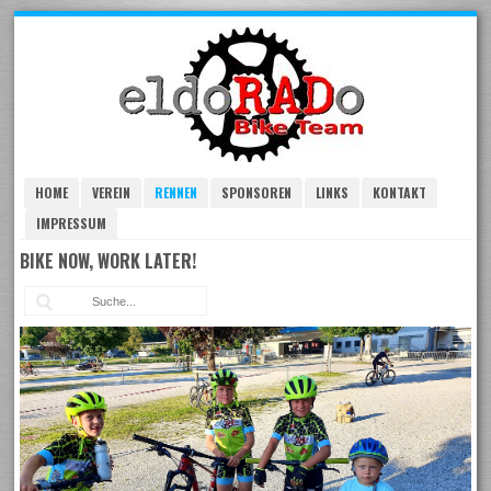
Skip
to
navigation
Skip
to
content
HOME
VEREIN
RENNEN
SPONSOREN
LINKS
KONTAKT
IMPRESSUM
BIKE NOW, WORK LATER!
Suc