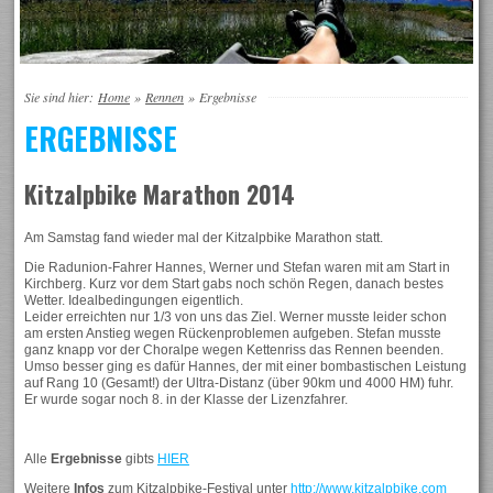
Sie sind hier:
Home
»
Rennen
»
Ergebnisse
ERGEBNISSE
Kitzalpbike Marathon 2014
Am Samstag fand wieder mal der Kitzalpbike Marathon statt.
Die Radunion-Fahrer Hannes, Werner und Stefan waren mit am Start in
Kirchberg. Kurz vor dem Start gabs noch schön Regen, danach bestes
Wetter. Idealbedingungen eigentlich.
Leider erreichten nur 1/3 von uns das Ziel. Werner musste leider schon
am ersten Anstieg wegen Rückenproblemen aufgeben. Stefan musste
ganz knapp vor der Choralpe wegen Kettenriss das Rennen beenden.
Umso besser ging es dafür Hannes, der mit einer bombastischen Leistung
auf Rang 10 (Gesamt!) der Ultra-Distanz (über 90km und 4000 HM) fuhr.
Er wurde sogar noch 8. in der Klasse der Lizenzfahrer.
Alle
Ergebnisse
gibts
HIER
Weitere
Infos
zum Kitzalpbike-Festival unter
http://www.kitzalpbike.com