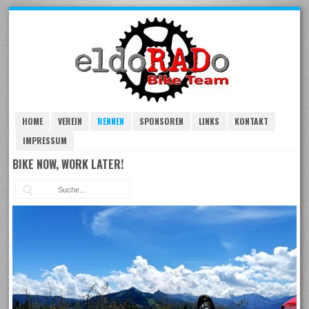
Skip
to
navigation
Skip
to
content
HOME
VEREIN
RENNEN
SPONSOREN
LINKS
KONTAKT
IMPRESSUM
BIKE NOW, WORK LATER!
Suc