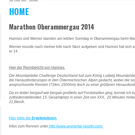
Sie sind hier:
Home
HOME
Marathon Oberammergau 2014
Hannes und Werner standen am letzten Sonntag in Oberammergau beim Mar
Werner musste nach meiner Info nach Sturz aufgeben und Hannes hat sich au
er 14.
Hier der Rennbericht von Hannes:
Die Mountainbike Challenge Deutschland lud zum König Ludwig Mountainbike 
die Herausforderungen in den Österreichischen Alpen gedacht, wobei die so
anspruchsvolle Rennen (72km, 2500hm) doch zu einer größeren Herausford
Da es leider bergauf wie bergab großteils auf Forststraßen ging, konnte ich
zufriedenstellenden 15. Gesamtplatz in einer Zeit von XXX, 20 Minuten hint
21,8km/h.
Hier gibts die
Ergebnislisten
Infos zum Rennen unter
http://www.ammertal-sportiv.com/