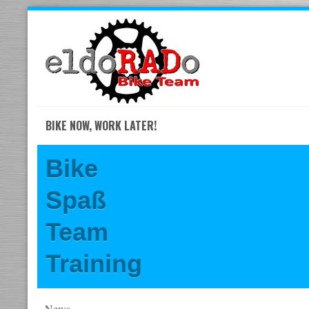
Skip
to
navigation
Skip
to
content
BIKE NOW, WORK LATER!
Bike
Spaß
Team
Training
News