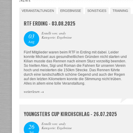
VERANSTALTUNGEN
ERGEBNISSE
SONSTIGES
TRAINING
RTF ERDING - 03.08.2025
Erstellt von: andy
03
Kategorie: Ergebnisse
Aug
Fünf Mitglieder waren beim RTF in Erding mit dabei. Leider
konnte Michael aus gesundheitlichen Gründen nicht starten und
Kilian musste das Rennen nach einem Sturz vorzeitig beenden.
So hielten Alex, Sigi und Roman die Fahnen für unseren Verein
hoch und meisterten die 150km Strecke. Das Rennen führte
durch eine landschaftlich schöne Gegend und auch der Regen
auf den letzten Kilometern konnte die Stimmung nicht trüben.
Alles in allem eine tolle Veranstaltung.
weiterlesen
→
YOUNGSTERS CUP KIRCHSCHLAG - 26.07.2025
Erstellt von: andy
26
Kategorie: Ergebnisse
Jul