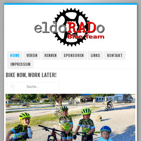
Skip
to
navigation
Skip
to
content
HOME
VEREIN
RENNEN
SPONSOREN
LINKS
KONTAKT
IMPRESSUM
BIKE NOW, WORK LATER!
Suc