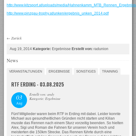
http://www.kitzsport.at/uploads/media/Hahnenkamm_MTB_Rennen_Ergebnis
http://www.pinzgau-trophy.at/unken/ergebnis_unken_2014.pdf
←
Zurück
Aug 19, 2014
Kategorie:
Ergebnisse
Erstellt von:
radunion
News
VERANSTALTUNGEN
ERGEBNISSE
SONSTIGES
TRAINING
RTF ERDING - 03.08.2025
Erstellt von: andy
03
Kategorie: Ergebnisse
Aug
Fünf Mitglieder waren beim RTF in Erding mit dabei. Leider konnte
Michael aus gesundheitlichen Gründen nicht starten und Kilian
musste das Rennen nach einem Sturz vorzeitig beenden. So hielten
Alex, Sigi und Roman die Fahnen für unseren Verein hoch und
meisterten die 150km Strecke. Das Rennen führte durch eine