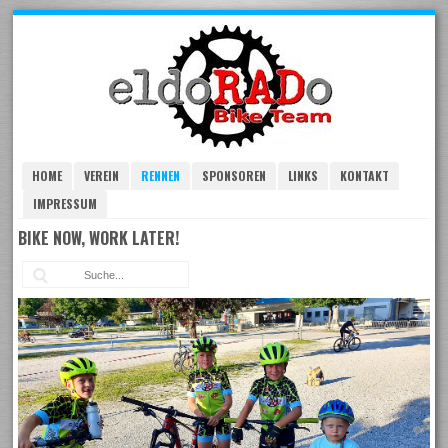
Skip
to
navigation
Skip
to
content
HOME
VEREIN
RENNEN
SPONSOREN
LINKS
KONTAKT
IMPRESSUM
BIKE NOW, WORK LATER!
Suc