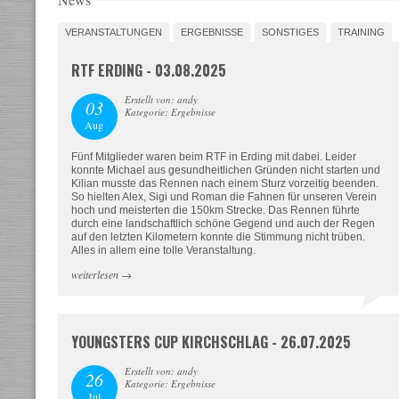
VERANSTALTUNGEN
ERGEBNISSE
SONSTIGES
TRAINING
RTF ERDING - 03.08.2025
Erstellt von: andy
03
Kategorie: Ergebnisse
Aug
Fünf Mitglieder waren beim RTF in Erding mit dabei. Leider
konnte Michael aus gesundheitlichen Gründen nicht starten und
Kilian musste das Rennen nach einem Sturz vorzeitig beenden.
So hielten Alex, Sigi und Roman die Fahnen für unseren Verein
hoch und meisterten die 150km Strecke. Das Rennen führte
durch eine landschaftlich schöne Gegend und auch der Regen
auf den letzten Kilometern konnte die Stimmung nicht trüben.
Alles in allem eine tolle Veranstaltung.
weiterlesen
→
YOUNGSTERS CUP KIRCHSCHLAG - 26.07.2025
Erstellt von: andy
26
Kategorie: Ergebnisse
Jul