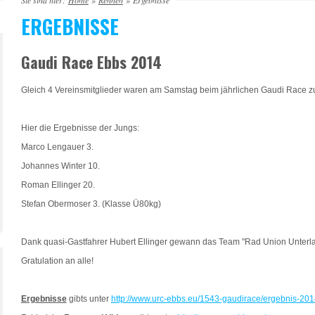
Sie sind hier:
Home
»
Rennen
»
Ergebnisse
ERGEBNISSE
Gaudi Race Ebbs 2014
Gleich 4 Vereinsmitglieder waren am Samstag beim jährlichen Gaudi Race zu
Hier die Ergebnisse der Jungs:
Marco Lengauer 3.
Johannes Winter 10.
Roman Ellinger 20.
Stefan Obermoser 3. (Klasse Ü80kg)
Dank quasi-Gastfahrer Hubert Ellinger gewann das Team "Rad Union Unterl
Gratulation an alle!
Ergebnisse
gibts unter
http://www.urc-ebbs.eu/1543-gaudirace/ergebnis-20