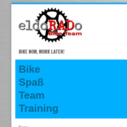
Skip
to
navigation
Skip
to
content
BIKE NOW, WORK LATER!
Bike
Spaß
Team
Training
News