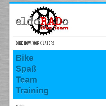
Skip
to
navigation
Skip
to
content
BIKE NOW, WORK LATER!
Bike
Spaß
Team
Training
News