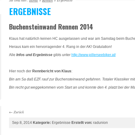
Sie sind hier:
Home
»
Rennen
»
Ergebnisse
ERGEBNISSE
Buchensteinwand Rennen 2014
Klaus hat natürlich keinen HC ausgelassen und war am Samstag beim Buch
Heraus kam ein hervorragender 4. Rang in der AK! Gratulation!
Alle
Infos und Ergebnisse
gibts unter
http://www.pillerseebiker.at/
Hier noch der
Rennbericht von Klaus
:
Bin am Sa daß EZF. rauf zur Buchensteinwand gefahren. Totaler Klassiker mitt
Bin recht gut weggekommen vom Start an und konnte den 4. platzt bei der M
←
Zurück
Sep 8, 2014
Kategorie:
Ergebnisse
Erstellt von:
radunion