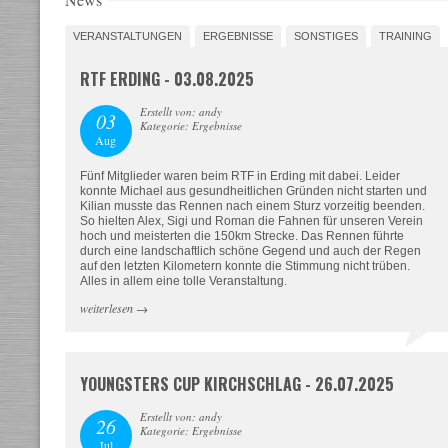
VERANSTALTUNGEN
ERGEBNISSE
SONSTIGES
TRAINING
RTF ERDING - 03.08.2025
Erstellt von: andy
03
Kategorie: Ergebnisse
Aug
Fünf Mitglieder waren beim RTF in Erding mit dabei. Leider
konnte Michael aus gesundheitlichen Gründen nicht starten und
Kilian musste das Rennen nach einem Sturz vorzeitig beenden.
So hielten Alex, Sigi und Roman die Fahnen für unseren Verein
hoch und meisterten die 150km Strecke. Das Rennen führte
durch eine landschaftlich schöne Gegend und auch der Regen
auf den letzten Kilometern konnte die Stimmung nicht trüben.
Alles in allem eine tolle Veranstaltung.
weiterlesen
→
YOUNGSTERS CUP KIRCHSCHLAG - 26.07.2025
Erstellt von: andy
26
Kategorie: Ergebnisse
Jul