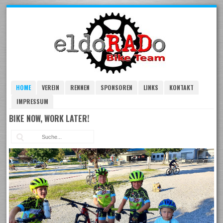
Skip
to
navigation
Skip
to
content
HOME
VEREIN
RENNEN
SPONSOREN
LINKS
KONTAKT
IMPRESSUM
BIKE NOW, WORK LATER!
Suc